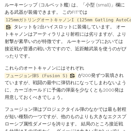
ルーキーシップ (コルベット艦) は、「小型 (small)」欄に
ある武器が装備できます。 このFITでは
125mmガトリングオートキャノンI (125mm Gatling AutoCa
タレットを2台ハイスロットに装備しています。 オー
トキャノンはアーティラリより射程には劣りますが、より
射撃が素早いのが特徴です。 ルーキーシップにおいては
接近戦が普通の戦い方ですので、近距離武装を使うのがぴ
ったりです。
これらのオートキャノンにはそれぞれ
が200発ずつ装填され
フュージョン弾S (Fusion S)
ていますが、戦闘の最中に弾切れになってしまわないよう
に、カーゴホールドに予備の弾薬を少なくとも2000発は
用意しておくべきでしょう。
フュージョン弾はプロジェクタイル弾のなかでは最も射程
が短い種類の一つですが、他のものよりも大きなエクスプ
ローシブ属性ダメージを誇ります。 結局のところ接近戦