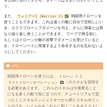
を仕掛けるのですから、ダメージは大きい方がいいでしょ
う。
また、
戦闘用ドローンを
ウォリアーI (Warrior I)
使うこともできます。これは遠くの敵に自分で交戦しにい
き、エクスプローシブダメージを与え、さらに弾薬とは異
なり繰り返し使うことができます。 ワープで帰る前に、
もしくはドローンが敵の攻撃でダメージを受けていると
き、ドローンベイに帰還するよう命令するのを忘れないよ
うにしてください。
戦闘用ドローンを使うには、
III と
ドローン
I のスキルを習得す
ライトドローンオペレーション
る必要があります。 これらのスキルは今後乗ること
になる多くの船で役に立つので、チュートリアルで貰
ったミニスキルインジェクターから得たスキルポイン
トのうち、いくらかをこれらに割くことをオススメし