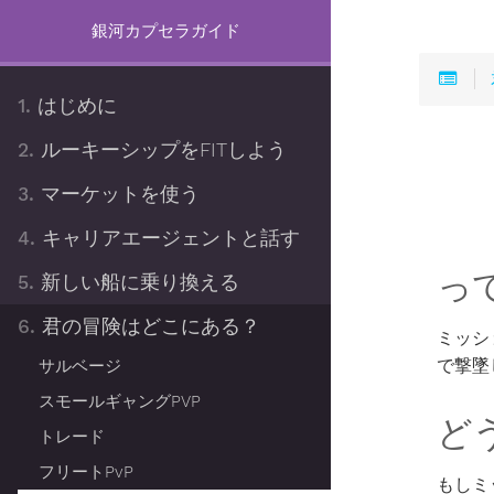
銀河カプセラガイド
1.
はじめに
2.
ルーキーシップをFITしよう
3.
マーケットを使う
4.
キャリアエージェントと話す
っ
5.
新しい船に乗り換える
6.
君の冒険はどこにある？
ミッシ
で撃墜
サルベージ
スモールギャングPVP
ど
トレード
フリートPvP
もしミ