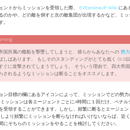
ェントからミッションを受領した際、
EVEonlineJP Wiki
にあ
るのかや、どの敵を倒すと次の敵集団が出現するかなど、ミッ
す。
帝国所属の艦船を撃墜してしまうと、彼らからあなたへの
勢力
ばしばあります。 もしそのスタンディングがとても低く (5.0
すぐに攻撃されてしまうでしょう。 そういう理由で、四大帝国
わされるようなミッションは断ることをオススメします。
ョン目標の欄にあるアイコンによって、ミッションでどの勢力
 ミッションは各エージェントごとに4時間に１回だけ、ペナ
を受領することができます。しかし、頻繁に断るとエージェン
もしより頻繁にミッションを断らなければいけないならば、近
間にそちらのミッションをやることを検討してください。