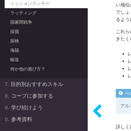
ミッションランナー
い地位
でしょ
ラッティング
るよう
国家間戦争
これら
採掘
きたく
探検
海賊
輸送
何か他の遊び方？
7.
目的別おすすめスキル
8.
コープに参加する
アル
9.
学び続けよう
0.
参考資料
詳しく