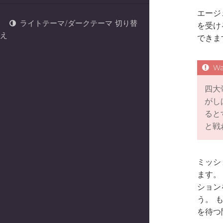
エージ
ライトテーマ/ダークテーマ 切り替
を受け
え
できま
四大
がし
ると
と戦
ミッシ
ます。
ション
う。 
を待つ